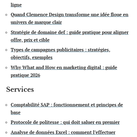
ligne
Quand Clemence Design transforme une idée floue en
univers de marque clair
Stratégie de domaine def : guide pratique pour aligner
offre, prix et cible
Types de campagnes publicitaires : stratégies,
objectifs, exemples
Why What and How en marketing digital : guide
pratique 2026
Services
Comptabilité SAP : fonctionnement et principes de
base
Protocole de politesse : qui doit saluer en premier
Analyse de données Excel : comment l’effectuer