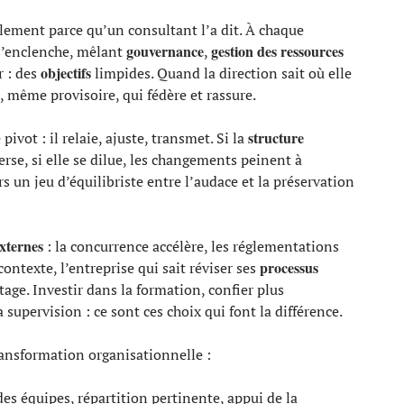
ement parce qu’un consultant l’a dit. À chaque
gouvernance
gestion des ressources
s’enclenche, mêlant
,
objectifs
r : des
limpides. Quand la direction sait où elle
, même provisoire, qui fédère et rassure.
structure
pivot : il relaie, ajuste, transmet. Si la
verse, si elle se dilue, les changements peinent à
s un jeu d’équilibriste entre l’audace et la préservation
externes
: la concurrence accélère, les réglementations
processus
ontexte, l’entreprise qui sait réviser ses
age. Investir dans la formation, confier plus
upervision : ce sont ces choix qui font la différence.
transformation organisationnelle :
s équipes, répartition pertinente, appui de la