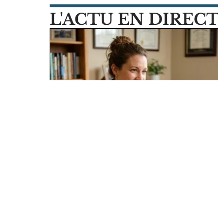
L'ACTU EN DIREC
Avant de chercher de nouveaux
prospects, comment mieux
s’occuper des clients que vous a
déjà