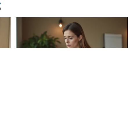
T
Gras LinkedIn et storytelling :
comment guider le regard de vos
vez
lecteurs ?