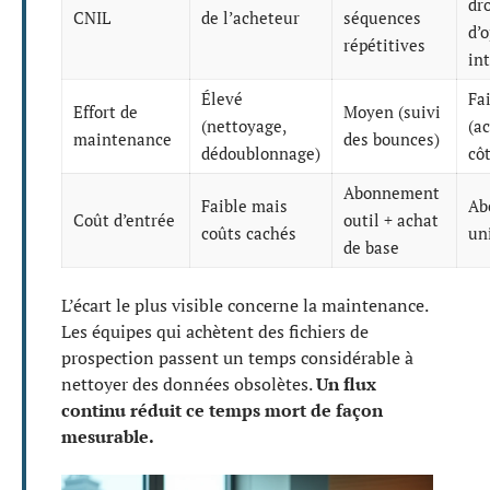
dro
CNIL
de l’acheteur
séquences
d’
répétitives
in
Élevé
Fa
Effort de
Moyen (suivi
(nettoyage,
(a
maintenance
des bounces)
dédoublonnage)
cô
Abonnement
Faible mais
Ab
Coût d’entrée
outil + achat
coûts cachés
un
de base
L’écart le plus visible concerne la maintenance.
Les équipes qui achètent des fichiers de
prospection passent un temps considérable à
nettoyer des données obsolètes.
Un flux
continu réduit ce temps mort de façon
mesurable.