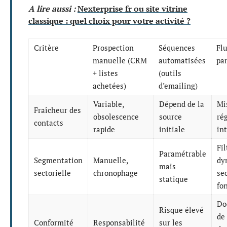
A lire aussi :
Nexterprise fr ou site vitrine
classique : quel choix pour votre activité ?
Critère
Prospection
Séquences
Flu
manuelle (CRM
automatisées
par
+ listes
(outils
achetées)
d’emailing)
Variable,
Dépend de la
Mi
Fraîcheur des
obsolescence
source
ré
contacts
rapide
initiale
in
Fi
Paramétrable
Segmentation
Manuelle,
dy
mais
sectorielle
chronophage
se
statique
fo
Do
Risque élevé
de 
Conformité
Responsabilité
sur les