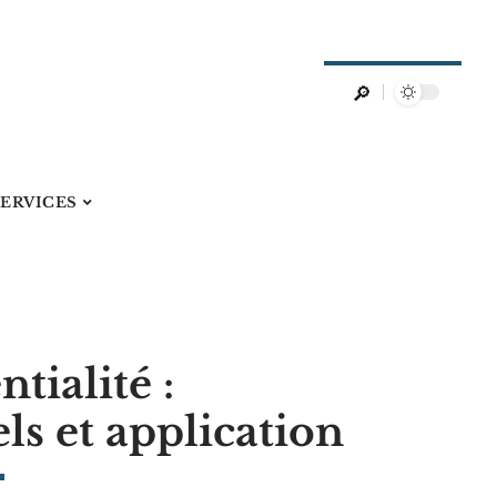
SERVICES
tialité :
els et application