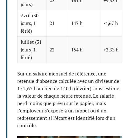
23
161 h
+9,33 h
jours)
Avril (30
jours, 1
21
147 h
-4,67 h
férié)
Juillet (31
jours, 1
22
154 h
+2,33 h
férié)
Sur un salaire mensuel de référence, une
retenue d’absence calculée avec un diviseur de
151,67 h au lieu de 140 h (février) sous-estime
la valeur de chaque heure retenue. Le salarié
perd moins que prévu sur le papier, mais
l’employeur s’expose à un rappel ou à un
redressement si l’écart est identifié lors d’un
contrôle.