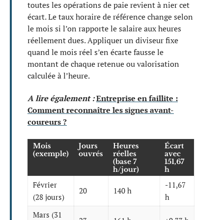
toutes les opérations de paie revient à nier cet
écart. Le taux horaire de référence change selon
le mois si l’on rapporte le salaire aux heures
réellement dues. Appliquer un diviseur fixe
quand le mois réel s’en écarte fausse le
montant de chaque retenue ou valorisation
calculée à l’heure.
A lire également :
Entreprise en faillite :
Comment reconnaître les signes avant-
coureurs ?
Mois
Jours
Heures
Écart
(exemple)
ouvrés
réelles
avec
(base 7
151,67
h/jour)
h
Février
-11,67
20
140 h
(28 jours)
h
Mars (31