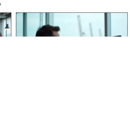
T
Comment cccp13 facilite le suivi
r
des congés dans les ports de
Marseille ?
En savoir plus