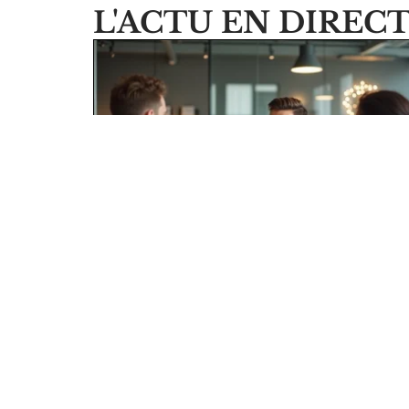
L'ACTU EN DIREC
Pourquoi le Consultant GEO
Adrien Beaujeu est plébiscité pa
les startups tech ?
En savoir plus