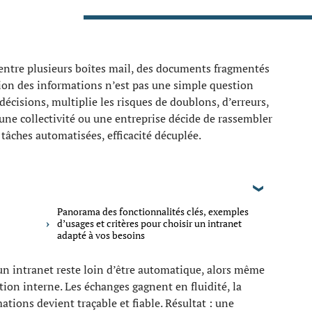
e entre plusieurs boîtes mail, des documents fragmentés
ersion des informations n’est pas une simple question
 décisions, multiplie les risques de doublons, d’erreurs,
ne collectivité ou une entreprise décide de rassembler
, tâches automatisées, efficacité décuplée.
Panorama des fonctionnalités clés, exemples
d’usages et critères pour choisir un intranet
adapté à vos besoins
un intranet reste loin d’être automatique, alors même
ion interne. Les échanges gagnent en fluidité, la
ations devient traçable et fiable. Résultat : une